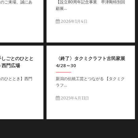
数のご来場、誠にあ
【設立80周年記念事業 早津剛特別回
顧展…
2026年1月4日
手しごとのひとと
〈終了〉タクミクラフト古民家展
㈯ 西門広場
4/28～30
とのひととき】西門
新潟の伝統工芸とつながる 【タクミク
ラフ…
日
2025年4月11日