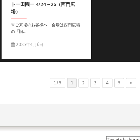
トー田園ー 4/24～26（西門広
場）
※ご来場のお客様へ 会場は西門広場
の「旧…
2025年4月6日
1 / 5
1
2
3
4
5
»
Tweets by hopp