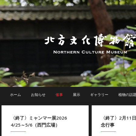
ホーム
お知らせ
催事
展示
ギャラリー
植物の話
〈終了〉ミャンマー展2026
〈終了〉2月11
4/25～5/6（西門広場）
念行事