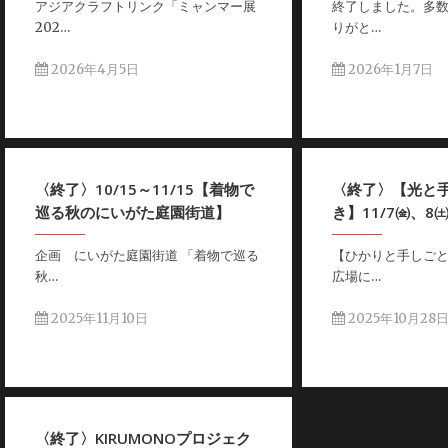
アジアクラフトリンク「ミャンマー展
終了しました。多
202…
りがと…
2026年4月5日
2026年1月7日
〈終了〉10/15～11/15【着物で
〈終了〉【光と
巡る秋のにいがた庭園街道】
き】11/7㈮、8
企画 にいがた庭園街道 「着物で巡る
【ひかりと手しご
秋…
広場に…
2025年11月10日
2025年10月28
〈終了〉KIRUMONOプロジェク