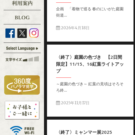
企画 「着物で巡る 春のにいがた庭園
街道…
2026年4月18日
〈終了〉庭園の色づき 【2日間
限定】11/15、16紅葉ライトアッ
プ
～庭園の色づき～ 紅葉の見頃はそろそ
ろ終…
2025年11月17日
〈終了〉ミャンマー展2025