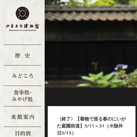
〈終了〉【着物で巡る春のにいが
た庭園街道】5/11～31（※除外
日5/15）