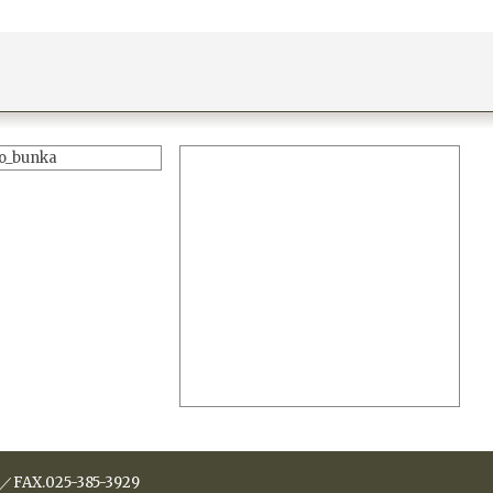
o_bunka
／FAX.025-385-3929