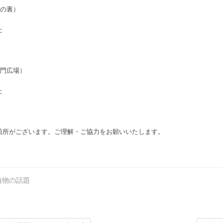
館の裏）
た
西門広場）
た
箇所がございます。ご理解・ご協力をお願いいたします。
植物の話題