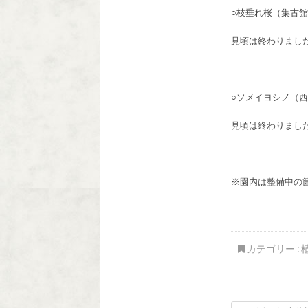
○枝垂れ桜（集古
見頃は終わりまし
○ソメイヨシノ（
見頃は終わりまし
※園内は整備中の
カテゴリー :