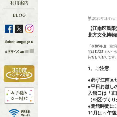
2023年11月7日
【江南区民限
北方文化博物館
「令和5年度 新
間は11/23（木
待ちしております
1、ご注意
●必ず江南区
●平日お越し
入館口は「正
（※区づくり
●閉館時間に
11月は～午後