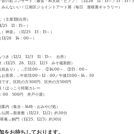
音の彩コンサート〔篠笛・和太鼓・ピアノ〕（11/26 11：15～／13：15～
、みんないい！江南区ジョイントアート展（毎日 屋根裏ギャラリー）
む（主屋1階台所）
25 11：15～）
神楽』（11/25 13：15～）
1/26 14：00～）
き（12/2、12/3 11：15～ 台所）
11/25、26、12/2、12/3 みそ蔵新館）
あり）」…①11:00～、②14:00～、③15：00～
茶席」…午前11:00～12：00／午後13:00～14：30
です。区民の方300円、区外の方500円
味！ほっこり特製カレー
5：00 500円 井戸小屋）
別案内（集合：14時・おみやげ処）
間→新座敷（11/23、12/2）約30分
庵→銅門（11/25、12/3）約30分
加をお待ちしております。