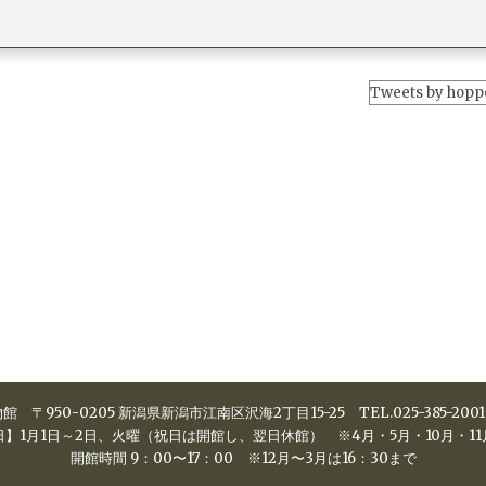
Tweets by hopp
博物館
〒950-0205
新潟県新潟市江南区沢海2丁目15-25
TEL.
025-385-2001
日】1月1日～2日、火曜（祝日は開館し、翌日休館）
※4月・5月・10月・1
開館時間 9：00〜17：00
※12月〜3月は16：30まで