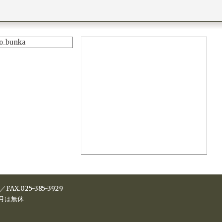
o_bunka
／FAX.025-385-3929
1月は無休