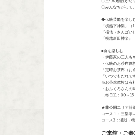
〇三つの個性が紡ぐ
〇みんなちがって
◆伝統芸能を楽し
『横越下神楽』（11/
『棧俵（さんばいし）
『横越新田神楽』（1
■食を楽しむ
・伊藤家の三人もちつ
・伝統のお茶席体験（
「定時お茶席（お点前
「いつでもだれでもお
※お茶席体験は有料
・おふくろさんの
（毎日11：00～1
★非公開エリア特
コース１：三楽亭→仏
コース2：湯殿→積翠
ご来館・ご参