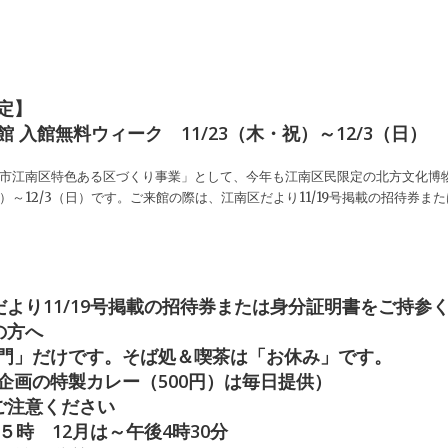
定】
 入館無料ウィーク 11/23（木・祝）～12/3（日）
潟市江南区特色ある区づくり事業」として、今年も江南区民限定の北方文化博
・祝）～12/3（日）です。ご来館の際は、江南区だより11/19号掲載の招待
。
だより11/19号掲載の招待券または身分証明書をご持参
の方へ
門」だけです。そば処＆喫茶は「お休み」です。
企画の特製カレー（500円）は毎日提供）
ご注意ください
５時 12月は～午後4時30分