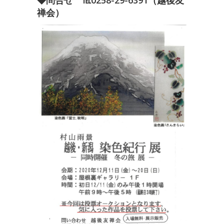
◆問合せ ℡0258-29-6391（越後友
禅会）