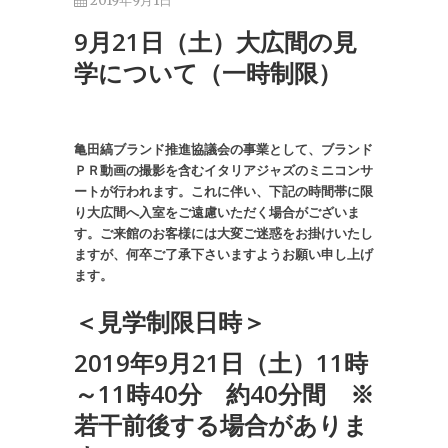
2019年9月1日
9月21日（土）大広間の見
学について（一時制限）
亀田縞ブランド推進協議会の事業として、ブランド
ＰＲ動画の撮影を含むイタリアジャズのミニコンサ
ートが行われます。これに伴い、下記の時間帯に限
り大広間へ入室をご遠慮いただく場合がございま
す。ご来館のお客様には大変ご迷惑をお掛けいたし
ますが、何卒ご了承下さいますようお願い申し上げ
ます。
＜見学制限日時＞
2019
年
9
月
21
日（土）
11
時
～
11
時
40
分 約
40
分間
※
若干前後する場合がありま