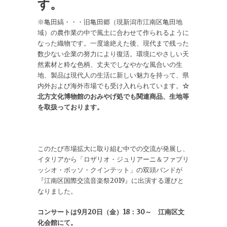
す。
※亀田縞・・・旧亀田郷（現新潟市江南区亀田地
域）の農作業の中で風土に合わせて作られるように
なった織物です。一度途絶えた後、現代まで残った
数少ない企業の努力により復活。環境にやさしい天
然素材と粋な色柄、丈夫でしなやかな風合いの生
地、製品は現代人の生活に新しい魅力を持って、県
内外および海外市場でも受け入れられています。
☆
北方文化博物館のおみやげ処でも関連商品、生地等
を取扱っております。
このたび市場拡大に取り組む中での交流が発展し、
イタリアから「ロザリオ・ジュリアーニ＆ファブリ
ッシオ・ボッソ・クインテット」の双頭バンドが
『江南区国際交流音楽祭2019』に出演する運びと
なりました。
コンサートは9月20日（金）18：30～ 江南区文
化会館にて。