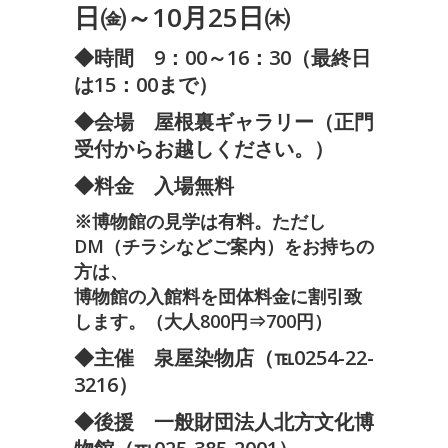
日㈮～10月25日㈭
◆時間 9：00～16：30（最終日
は15：00まで）
◆会場 屋根裏ギャラリー（正門
受付からお越しください。）
◆料金 入場無料
※博物館の見学は有料。ただし
DM（チラシなどご案内）をお持ちの
方は、
博物館の入館料を団体料金に割引致
します。（大人800円⇒700円）
◆主催 泉屋染物店（℡0254-22-
3216）
◆後援 一般財団法人北方文化博