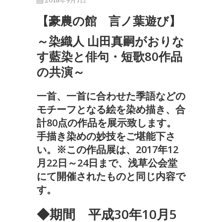
2018年9月7日
【豪農の館 言ノ葉遊び】
～染織人 山田真嗣がおりな
す藍染と俳句・短歌80作品
の共演～
一首、一首に合わせた季語などの
モチーフとなる絵を染め描き、合
計80点の作品を展示致します。
手描き染めの妙技をご堪能下さ
い。※この作品展は、2017年12
月22日～24日まで、浅草公会堂
にて開催されたものと同じ内容で
す。
◆期間 平成30年10月5