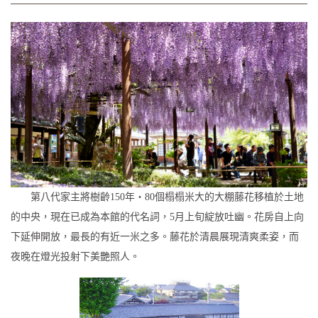
第八代家主將樹齡150年・80個榻榻米大的大棚藤花移植於土地
的中央，現在已成為本館的代名詞，5月上旬綻放吐幽。花房自上向
下延伸開放，最長的有近一米之多。藤花於清晨展現清爽柔姿，而
夜晚在燈光投射下美艷照人。