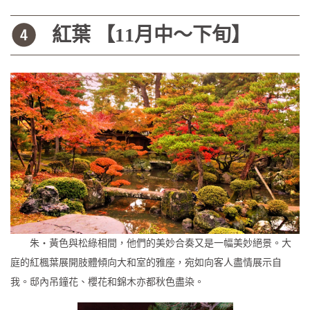
紅葉 【11月中〜下旬】
朱・黃色與松綠相間，他們的美妙合奏又是一幅美妙絕景。大
庭的紅楓葉展開肢體傾向大和室的雅座，宛如向客人盡情展示自
我。邸內吊鐘花、櫻花和錦木亦都秋色盡染。