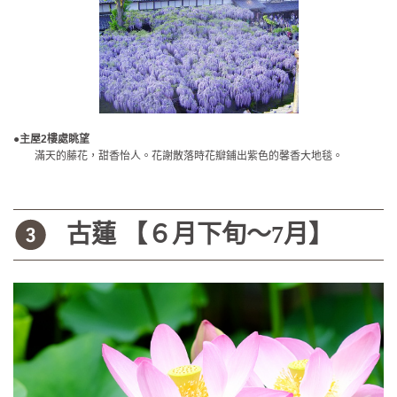
●主屋2樓處眺望
滿天的藤花，甜香怡人。花謝散落時花瓣鋪出紫色的馨香大地毯。
古蓮 【６月下旬〜7月】