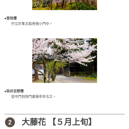
●垂枝櫻
佇立於集古館旁側小門中。
●染井吉野櫻
從中門到西門廣場亭亭玉立。
大藤花 【５月上旬】