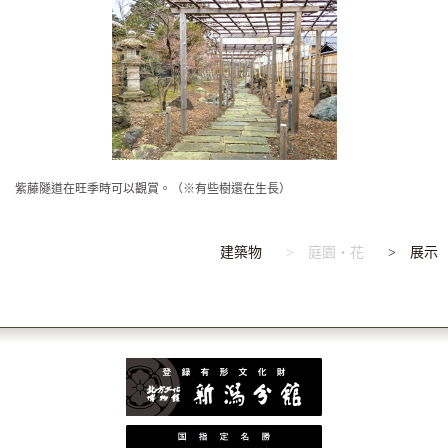
紫藤隧道在旺季時可以觀賞。（※有些樹還在生長）
建築物
> 庭園・花
> 展示