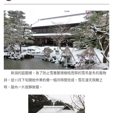
新潟的庭園裡，為了防止雪重壓壞樹枝而架的雪吊是冬的風物
詩。從11月下旬開始作業約需一個月時間完成。雪花漫天飛舞之
時，館內一片寂靜無聲。