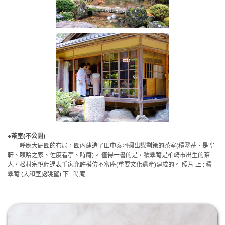
●茶室(不公開)
呼應大庭園的布局，園內建造了田中泰阿彌出謀劃策的茶室(積翠菴、是空
軒、頤哈之家、佐度看亭、時庵)。 值得一書的是，積翠菴是柏崎市出生的茶
人・松村宗悅經過表千家允許模仿不審庵(重要文化遺產)建成的。 照片 上 : 積
翠菴 (大和室處眺望) 下 : 時庵