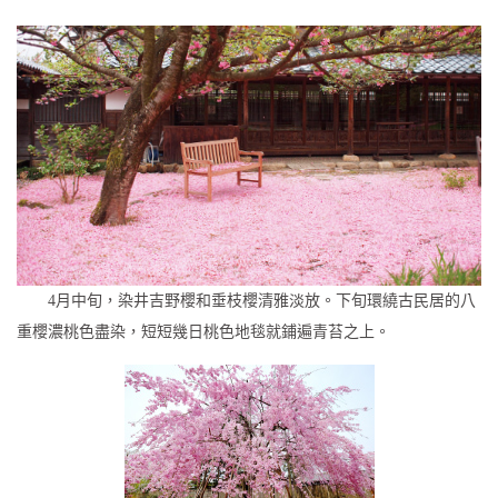
4月中旬，染井吉野櫻和垂枝櫻清雅淡放。下旬環繞古民居的八
重櫻濃桃色盡染，短短幾日桃色地毯就鋪遍青苔之上。