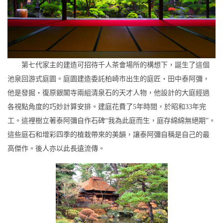
第七代家主的建造可招待千人茶會場所的構想下，誕生了這個
池泉回游式庭園。庭園建造委託柏崎市出生的庭匠・田中泰阿彌，
他是發掘・復原銀閣寺兩組清泉石的天才人物，他設計的大庭經過
各視點角度的巧妙計算安排。建庭花費了5年時間，於昭和33年完
工。這裡樹立著泰阿彌自作石碑“我為此庭而生，庭存綿綿無絕期”。
這些庭石和增彩四季的植栽帶來的美韻，讓泰阿彌自稱是自己的最
高傑作。後人亦以此長遠流傳。