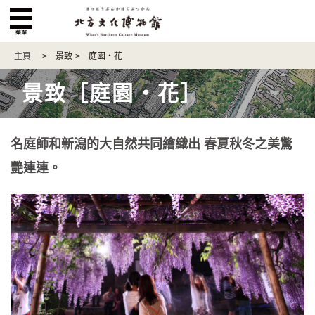
主頁
> 景致
> 庭園・花
景致［庭園・花］
名庭師和新潟的大自然共同繪織出 春夏秋冬之美驚
艷連連。