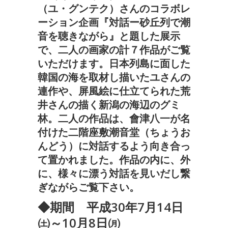
（ユ・グンテク）さんのコラボレ
ーション企画『対話ー砂丘列で潮
音を聴きながら』と題した展示
で、二人の画家の計７作品がご覧
いただけます。日本列島に面した
韓国の海を取材し描いたユさんの
連作や、屏風絵に仕立てられた荒
井さんの描く新潟の海辺のグミ
林。二人の作品は、會津八一が名
付けた二階座敷潮音堂（ちょうお
んどう）に対話するよう向き合っ
て置かれました。作品の内に、外
に、様々に漂う対話を見いだし繋
ぎながらご覧下さい。
◆期間 平成30年7月14日
㈯～10月8日㈪