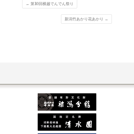
←
第10回横越でんでん祭り
新潟竹あかり花あかり
→