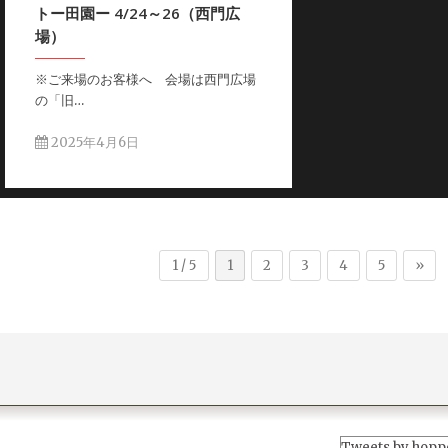
トー田園ー 4/24～26（西門広
場）
※ご来場のお客様へ 会場は西門広場
の「旧…
2025年4月6日
1 / 5
1
2
3
4
5
»
Tweets by hopp