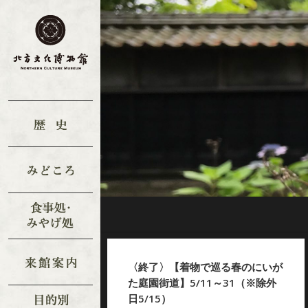
〈終了〉【着物で巡る春のにいが
た庭園街道】5/11～31（※除外
日5/15）