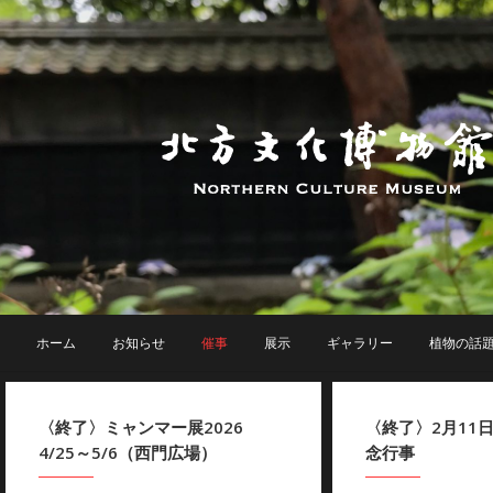
ホーム
お知らせ
催事
展示
ギャラリー
植物の話
〈終了〉ミャンマー展2026
〈終了〉2月11
4/25～5/6（西門広場）
念行事