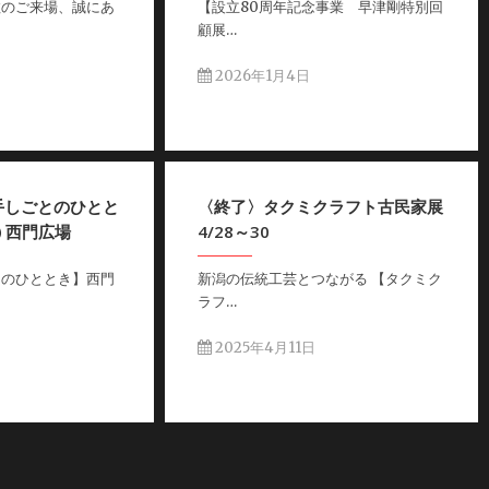
数のご来場、誠にあ
【設立80周年記念事業 早津剛特別回
顧展…
2026年1月4日
手しごとのひとと
〈終了〉タクミクラフト古民家展
㈯ 西門広場
4/28～30
とのひととき】西門
新潟の伝統工芸とつながる 【タクミク
ラフ…
日
2025年4月11日