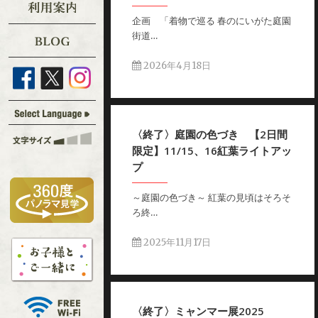
企画 「着物で巡る 春のにいがた庭園
街道…
2026年4月18日
〈終了〉庭園の色づき 【2日間
限定】11/15、16紅葉ライトアッ
プ
～庭園の色づき～ 紅葉の見頃はそろそ
ろ終…
2025年11月17日
〈終了〉ミャンマー展2025