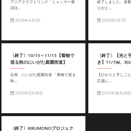
アジアクラフトリンク「ミャンマー展
終了しました。多
202…
りがと…
2026年4月5日
2026年1月7日
〈終了〉10/15～11/15【着物で
〈終了〉【光と
巡る秋のにいがた庭園街道】
き】11/7㈮、8
企画 にいがた庭園街道 「着物で巡る
【ひかりと手しご
秋…
広場に…
2025年11月10日
2025年10月28
〈終了〉KIRUMONOプロジェク